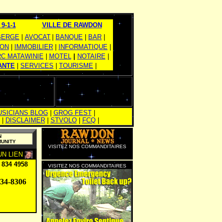
9-1-1
VILLE DE RAWDON
BERGE
|
AVOCAT
|
|
BANQUE
|
BAR
|
ION
|
IMMOBILIER
|
INFORMATIQUE
|
C MATAWINIE
|
MOTEL
|
NOTAIRE
|
ANTE
|
SERVICES
|
TOURISME
|
SICIANS BLOG
|
GROG FEST
|
|
DISCLAIMER
|
STVOLO
|
FCQ
|
N
MUNITY
VISITEZ NOS COMMANDITAIRES
UN LIEN
 834 4958
VISITEZ NOS COMMANDITAIRES
34-8306