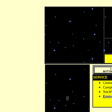
L
BOTTI
SERVICE
Centr
Compt
Socié
Envir