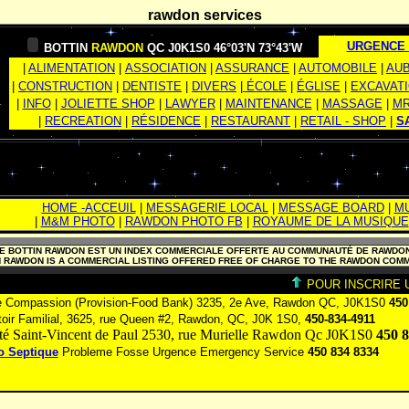
rawdon services
URGENCE_
BOTTIN
RAWDON
QC J0K1S0 46°03'N 73°43'W
|
ALIMENTATION
|
ASSOCIATION
|
ASSURANCE
|
AUTOMOBILE
|
AU
|
CONSTRUCTION
|
DENTISTE
|
DIVERS
|
ÉCOLE
|
ÉGLISE
|
EXCAVAT
|
INFO
|
JOLIETTE SHOP
|
LAWYER
|
MAINTENANCE
|
MASSAGE
|
MR
|
RECREATION
|
RÉSIDENCE
|
RESTAURANT
|
RETAIL - SHOP
|
S
HOME -ACCEUIL
|
MESSAGERIE LOCAL
|
MESSAGE BOARD
|
MU
|
M&M PHOTO
|
RAWDON PHOTO FB
|
ROYAUME DE LA MUSIQUE
E BOTTIN RAWDON EST UN INDEX COMMERCIALE OFFERTE AU COMMUNAUTÉ DE RAWDO
N RAWDON IS A COMMERCIAL LISTING OFFERED FREE OF CHARGE TO THE RAWDON COM
POUR INSCRIRE 
e Compassion (Provision-Food Bank) 3235, 2e Ave, Rawdon QC, J0K1S0
450
oir Familial, 3625, rue Queen #2, Rawdon, QC, J0K 1S0,
450-834-4911
té Saint-Vincent de Paul 2530, rue Murielle Rawdon Qc J0K1S0
450 8
o Septique
Probleme Fosse Urgence Emergency Service
450 834 8334