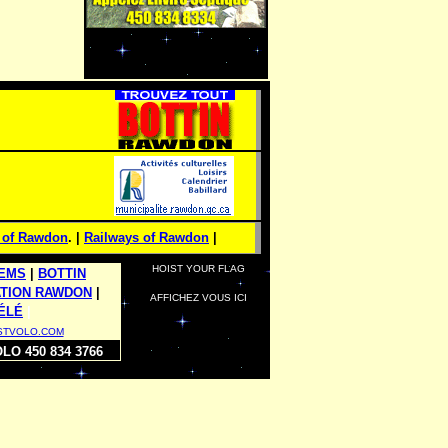
y of Rawdon
. |
Railways of Rawdon
|
HOIST YOUR FLAG
EMS
|
BOTTIN
ATION RAWDON
|
AFFICHEZ VOUS ICI
ÉLÉ
|
STVOLO.COM
O 450 834 3766