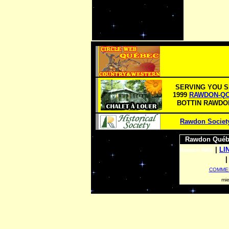
SERVING YOU S
1999
RAWDON-Q
BOTTIN RAWD
Rawdon Socie
Rawdon Québe
|
LI
Rawdon WEB
COMMER
mie