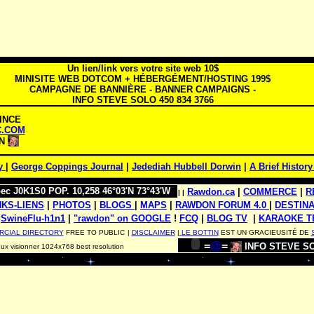
Un lien/link vers votre site web 10$
MINISITE WEB DOTCOM + HÉBERGÉMENT/HOSTING 199$
CAMPAGNE DE BANNIÈRE - BANNER CAMPAIGNS -
INFO STEVE SOLO 450 834 3766
INCE
C.COM
ON
ty
|
George Coppings Journal
|
Jedediah Hubbell Dorwin
|
A Brief Histor
c J0K1S0 POP. 10,258 46°03'N 73°43'W
Rawdon.ca
|
COMMERCE
|
R
|
|
NKS-LIENS
|
PHOTOS
|
BLOGS
|
MAPS
|
RAWDON FORUM 4.0
|
DESTIN
|
SwineFlu-h1n1
|
|
"rawdon" on GOOGLE
!
FCQ
|
BLOG TV
|
|
KARAOKE T
CIAL DIRECTORY
FREE TO PUBLIC
|
DISCLAIMER
|
LE BOTTIN
EST UN GRACIEUSITÉ DE
=
@
=
INFO STEVE SOL
ux visionner 1024x768 best resolution