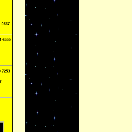
1 4637
4-6555
9 7253
7