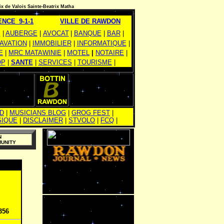
ix de Valois
Sainte-Beatrix
Matha
NCE_9-1-1
VILLE DE RAWDON
E
|
AUBERGE
|
AVOCAT
|
|
BANQUE
|
BAR
|
AVATION
|
IMMOBILIER
|
INFORMATIQUE
|
E
|
MRC MATAWINIE
|
MOTEL
|
NOTAIRE
|
OP
|
SANTE
|
SERVICES
|
TOURISME
|
D
|
MUSICIANS BLOG
|
GROG FEST
|
SIQUE
|
DISCLAIMER
|
STVOLO
|
FCQ
|
N
MUNITY
356