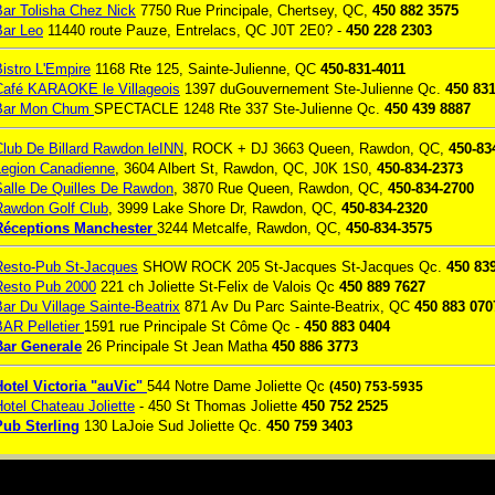
Bar Tolisha Chez Nick
7750 Rue Principale, Chertsey, QC,
450 882 3575
Bar Leo
11440 route Pauze, Entrelacs, QC J0T 2E0? -
450 228 2303
istro L'Empire
1168 Rte 125, Sainte-Julienne, QC
450-831-4011
Café KARAOKE le Villageois
1397 duGouvernement Ste-Julienne Qc.
450 83
Bar Mon Chum
SPECTACLE 1248 Rte 337 Ste-Julienne Qc.
450 439 8887
Club De Billard Rawdon leINN
, ROCK + DJ 3663 Queen, Rawdon, QC,
450-83
Legion Canadienne
, 3604 Albert St, Rawdon, QC, J0K 1S0,
450-834-2373
Salle De Quilles De Rawdon
, 3870 Rue Queen, Rawdon, QC,
450-834-2700
Rawdon Golf Club
, 3999 Lake Shore Dr, Rawdon, QC,
450-834-2320
Réceptions Manchester
3244 Metcalfe, Rawdon, QC,
450-834-3575
Resto-Pub St-Jacques
SHOW ROCK 205 St-Jacques St-Jacques Qc.
450 83
Resto Pub 2000
221 ch Joliette St-Felix de Valois Qc
450 889 7627
ar Du Village Sainte-Beatrix
871 Av Du Parc Sainte-Beatrix, QC
450 883 070
BAR Pelletier
1591 rue Principale St Côme Qc -
450 883 0404
Bar Generale
26 Principale St Jean Matha
450 886 3773
Hotel Victoria "auVic"
544 Notre Dame Joliette Qc
(450) 753-5935
otel Chateau Joliette
- 450 St Thomas Joliette
450 752 2525
Pub Sterling
130 LaJoie Sud Joliette Qc.
450 759 3403