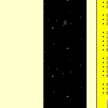
B
B
H