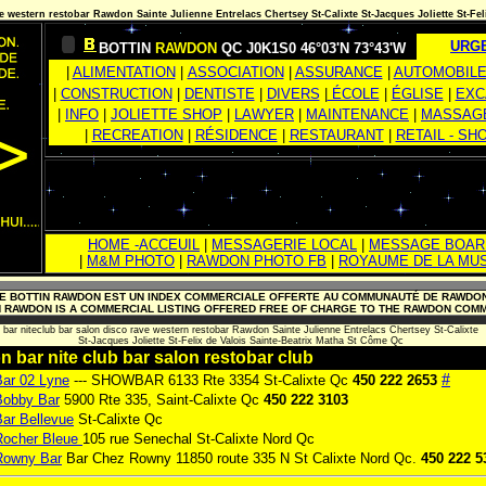
ve western restobar Rawdon Sainte Julienne Entrelacs Chertsey St-Calixte
St-Jacques Joliette
St-Fel
URGE
BOTTIN
RAWDON
QC J0K1S0 46°03'N 73°43'W
|
ALIMENTATION
|
ASSOCIATION
|
ASSURANCE
|
AUTOMOBIL
|
CONSTRUCTION
|
DENTISTE
|
DIVERS
|
ÉCOLE
|
ÉGLISE
|
EXC
|
INFO
|
JOLIETTE SHOP
|
LAWYER
|
MAINTENANCE
|
MASSAG
|
RECREATION
|
RÉSIDENCE
|
RESTAURANT
|
RETAIL - SH
HOME -ACCEUIL
|
MESSAGERIE LOCAL
|
MESSAGE BOAR
|
M&M PHOTO
|
RAWDON PHOTO FB
|
ROYAUME DE LA MU
E BOTTIN RAWDON EST UN INDEX COMMERCIALE OFFERTE AU COMMUNAUTÉ DE RAWDO
N RAWDON IS A COMMERCIAL LISTING OFFERED FREE OF CHARGE TO THE RAWDON COM
bar niteclub bar salon disco rave western restobar Rawdon Sainte Julienne Entrelacs Chertsey St-Calixte
St-Jacques Joliette
St-Felix de Valois
Sainte-Beatrix
Matha St Côme Qc
 bar nite club bar salon restobar club
#
Bar 02 Lyne
--- SHOWBAR 6133 Rte 3354 St-Calixte Qc
450 222 2653
Bobby Bar
5900 Rte 335, Saint-Calixte Qc
450 222 3103
Bar Bellevue
St-Calixte Qc
Rocher Bleue
105 rue Senechal St-Calixte Nord Qc
Rowny Bar
Bar Chez Rowny 11850 route 335 N St Calixte Nord Qc.
450 222 5