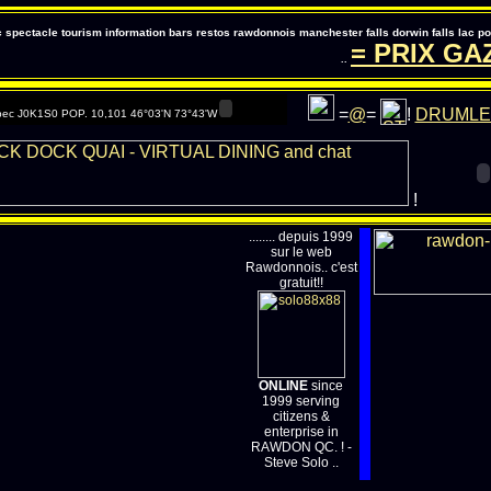
pectacle tourism information bars restos rawdonnois manchester falls dorwin falls lac 
= PRIX GA
..
=
@
=
!
DRUMLE
ec J0K1S0 POP. 10,101 46°03'N 73°43'W
!
........ depuis 1999
sur le web
Rawdonnois.. c'est
gratuit!!
ONLINE
since
1999 serving
citizens &
enterprise in
RAWDON QC. ! -
Steve Solo ..