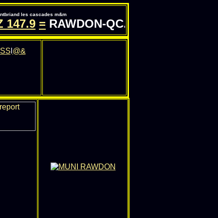
pontbriand les cascades m&m
Z
147.9
=
RAWDON-QC.COM - INFORMATI
SS
l
@&