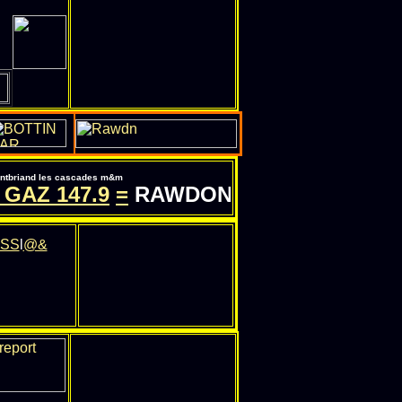
pontbriand les cascades m&m
 GAZ
147.9
=
RAWDON-QC.COM - INFORM
SS
l
@&