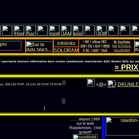
!
MF
!
uNow
/
WT
fb
YouTube
SW
|
FS
|
G@
|
RHS
%&
STVOLO
.
V
SC
!
e107
!
OpX
SOLORAMA
pectacle tourism information bars restos rawdonnois manchester falls dorwin falls lac 
= PRIX
..
=
@
=
!
DRUMLE
ec J0K1S0 POP. 10,101 46°03'N 73°43'W
!
........ depuis 1999
sur le web
Rawdonnois.. c'est
gratuit!!