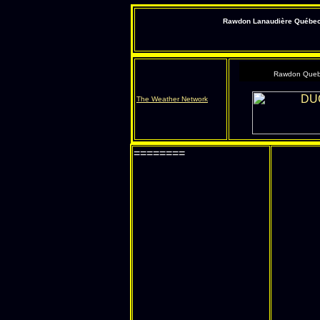
Rawdon Lanaudière Québec s
Rawdon Queb
The Weather Network
========