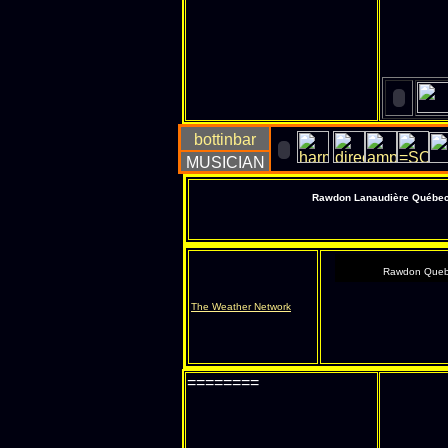
Rawdon Lanaudière Québec s
Rawdon Queb
The Weather Network
========